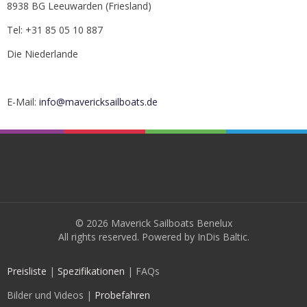
8938 BG Leeuwarden (Friesland)
Tel: +31 85 05 10 887
Die Niederlande
E-Mail:
info@mavericksailboats.de
© 2026 Maverick Sailboats Benelux
All rights reserved. Powered by
InDis Baltic
.
Preisliste
|
Spezifikationen
| FAQs
Bilder und Videos |
Probefahren