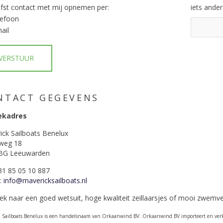
iefst contact met mij opnemen per:
iets anders
lefoon
ail
VERSTUUR
NTACT GEGEVENS
ekadres
ick Sailboats Benelux
sweg 18
BG Leeuwarden
+31 85 05 10 887
l:
info@mavericksailboats.nl
ek naar een goed wetsuit, hoge kwaliteit zeillaarsjes of mooi zwemv
k Sailboats Benelux is een handelsnaam van Orkaanwind BV. Orkaanwind BV importeert en verk