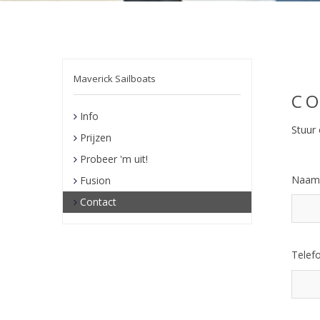
Maverick Sailboats
C
Info
Stuur 
Prijzen
Probeer 'm uit!
Naa
Fusion
Contact
Telef