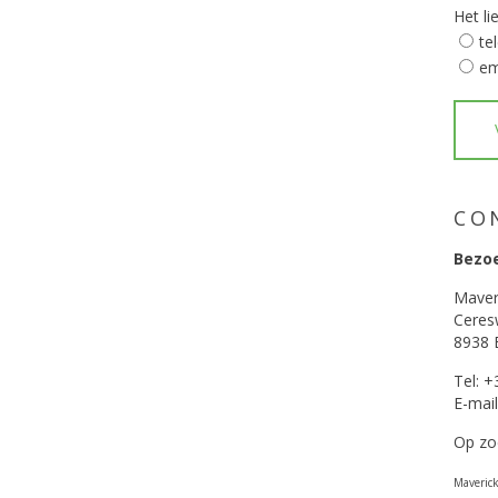
Het l
te
em
CO
Bezo
Maver
Cere
8938 
Tel: 
E-mai
Op zo
Maveric