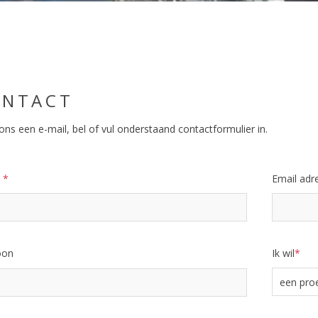
ONTACT
ons een e-mail, bel of vul onderstaand contactformulier in.
m
*
Email adr
oon
Ik wil
*